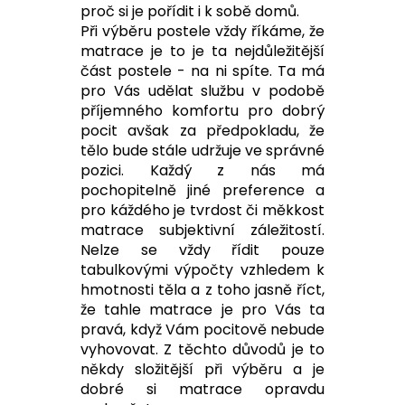
proč si je pořídit i k sobě domů.
Při výběru postele vždy říkáme, že
matrace je to je ta nejdůležitější
část postele - na ni spíte. Ta má
pro Vás udělat službu v podobě
příjemného komfortu pro dobrý
pocit avšak za předpokladu, že
tělo bude stále udržuje ve správné
pozici. Každý z nás má
pochopitelně jiné preference a
pro káždého je tvrdost či měkkost
matrace subjektivní záležitostí.
Nelze se vždy řídit pouze
tabulkovými výpočty vzhledem k
hmotnosti těla a z toho jasně říct,
že tahle matrace je pro Vás ta
pravá, když Vám pocitově nebude
vyhovovat. Z těchto důvodů je to
někdy složitější při výběru a je
dobré si matrace opravdu