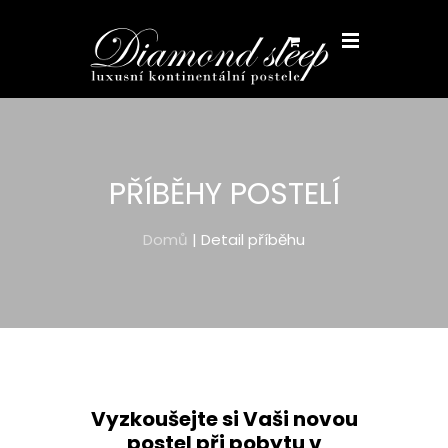
PŘÍBĚHY POSTELÍ
Domů
| Detail příběhu
Vyzkoušejte si Vaši novou
postel při pobytu v